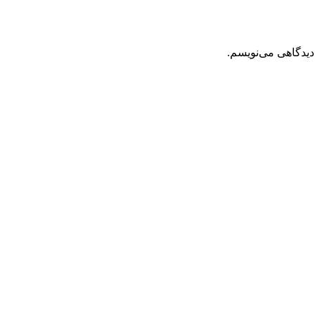
دیدگاهی می‌نویسم.
عی ، اصل و باکیفیت مطلوب به سراسر کشور ، پتانسیل تامین حجم انب
عی ، انواع رب میوه جات ، انواع عسل ، سرکه های طبیعی ، ارده کنجد 