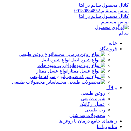
کانال محصول سالم در ایتا
تماس مستقیم 09180884852
کانال محصول سالم در ایتا
تماس مستقیم
خانه
فروشگاه
انواع روغن طبیعی
انواع شیره اصل
انواع رب میوه جات
انواع عسل ممتاز
انواع سرکه طبیعی
سایر محصولات طبیعی
وبلاگ
روغن طبیعی
شیره طبیعی
عسل ارگانیک
رب طبیعی
محصولات بهداشتی
راهنمای جامع درمان با روغن‌ها
تماس با ما