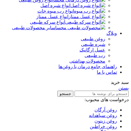
انواع شیره اصل
انواع رب میوه جات
انواع عسل ممتاز
انواع سرکه طبیعی
سایر محصولات طبیعی
وبلاگ
روغن طبیعی
شیره طبیعی
عسل ارگانیک
رب طبیعی
محصولات بهداشتی
راهنمای جامع درمان با روغن‌ها
تماس با ما
سبد خرید
بستن
جستجو
درخواست های محبوب:
روغن آرگان
روغن سیاهدانه
روغن زیتون
روغن خراطین