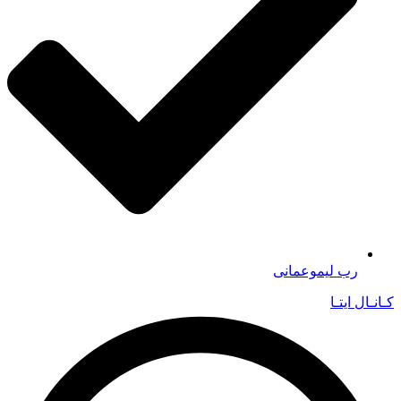
رب لیموعمانی
کـانـال ایتـا