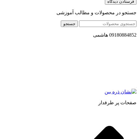
جستجو در محصولات و مطالب آموزشی
جستجو
09180884852 هاشمی
مجموعه محصول سالم (محسا) با تولید و ارسال محصولاتی کاملا
طبیعی ، اصل و باکیفیت مطلوب به سراسر کشور ، پتانسیل تامین
حجم انبوهی از سفارشات در داخل کشور را دارا میباشد ما در زمینه
فروش مستقیم انواع روغنهای درمانی و خوراکی ، انواع شیره های
اصل و طبیعی ، انواع رب میوه جات ، انواع عسل ، سرکه های
طبیعی ، ارده کنجد ، کره بادام زمینی و … فعالیت می کنیم.
صفحات پر طرفدار