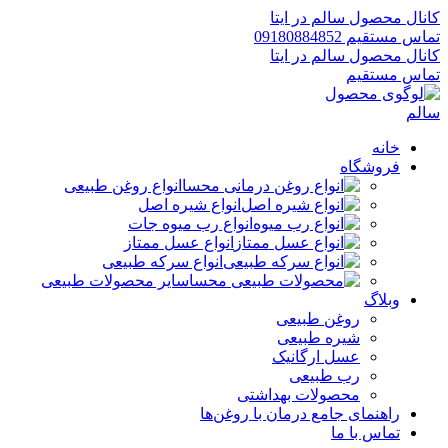
کانال محصول سالم در ایتا
تماس مستقیم 09180884852
کانال محصول سالم در ایتا
تماس مستقیم
خانه
فروشگاه
انواع روغن طبیعی
انواع شیره اصل
انواع رب میوه جات
انواع عسل ممتاز
انواع سرکه طبیعی
سایر محصولات طبیعی
وبلاگ
روغن طبیعی
شیره طبیعی
عسل ارگانیک
رب طبیعی
محصولات بهداشتی
راهنمای جامع درمان با روغن‌ها
تماس با ما