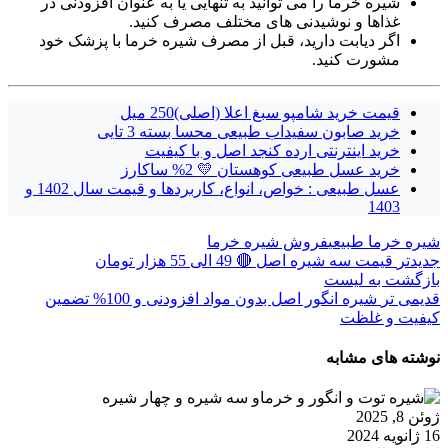
شیره خرما را می توانید به تنهایی یا به عنوان افزودنی در
غذاها و نوشیدنی های مختلف مصرف کنید.
اگر دیابت دارید، قبل از مصرف شیره خرما با پزشک خود
مشورت کنید.
قیمت خرید شامپو سبغ اعلا (اصلی)250 میل
خرید صابون سفیداب طبیعی محسا بسته 3 تایی
خرید اینترنتی ارده کنجد اصل و با کیفیت
خرید عسل طبیعی کوهستان 💛 2% ساکارز
عسل طبیعی : خواص، انواع، کاربردها و قیمت سال 1402 و
1403
شیره خرما طبیعی
فروش شیره خرما
جدیدتر
قیمت سه شیره اصل 🔴 49 الی 55 هزار تومان
بازگشت به لیست
قدیمی تر
شیره انگور اصل بدون مواد افزودنی و 100% تضمین
کیفیت و غلظت
نوشته های مشابه
ژوئن 8, 2025
16 ژانویه 2024