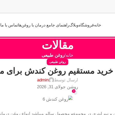
خانه
فروشگاه
وبلاگ
راهنمای جامع درمان با روغن‌ها
تماس با ما
مقالات
خانه
روغن طبیعی
روغن طبیعی
خرید مستقیم روغن کندش برای ما
ارسال توسط
admin
روشن جولای 31, 2026
0
ی و نیم لیتری در مجموعه محصول سالم میباشد انواع روغن درم