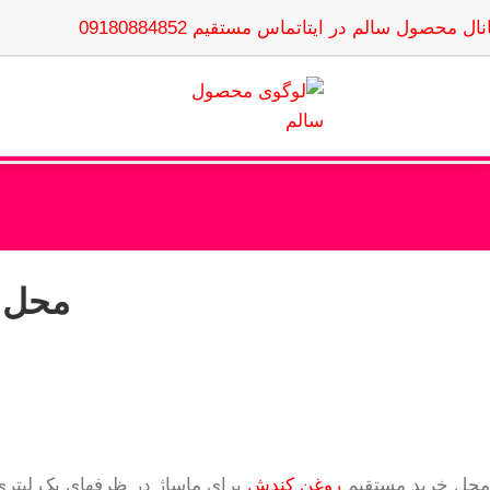
نال محصول سالم در ایتا
تماس مستقیم 09180884852
محل 
محل خرید مستقیم
روغن کندش
برای ماساژ در ظرفهای یک لیتر