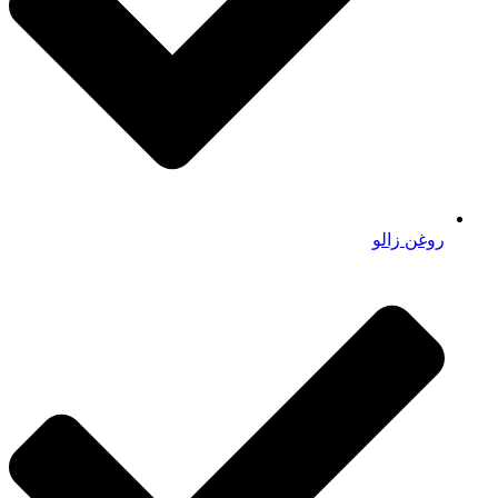
روغن زالو