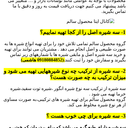
محصولات با توجه به عواملی مانند نوسانات بازار و … متغییر می
باشد پیشنهاد می کنیم جهت دریافت قیمت به روز و دقیق با ما
تماس بگیرید.
1- سه شیره اصل را از کجا تهیه نماییم؟
گروه محصول سالم تمامی تلاش خود را برای تهیه انواع شیره ها به
صورت طبیعی و اصل انجام می دهد . مشتریان می توانند برای تهیه
و خرید سه شیره اصل و مابقی شیره ها با شمارههای زیر تماس
بگیرند و سفارش خود را ثبت کنند
.(09180884852 هاشمی)
2- سه شیره از ترکیب چه نوع شیرههایی تهیه می شود و
میزان ترکیب به چه صورت هست؟
سه شیره از ترکیب سه نوع شیره انگور ،شیره توت سفید،شیره
خرما تهیه می شود .
گروه محصول سالم برای تهیه شیره های ترکیبی،به صورت مساوی
از هر نوع شیره مخلوط می کند.
3- سه شیره برای چی خوب هست ؟
سه شیره دارای طبع گرم می باشد که برای – درمان کم خونی و