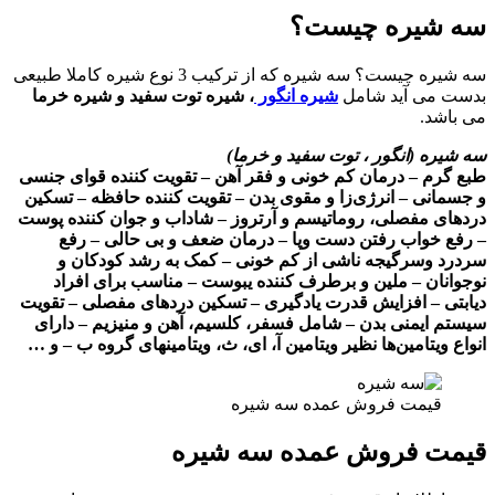
سه شیره چیست؟
سه شیره چیست؟ سه شیره که از ترکیب 3 نوع شیره کاملا طبیعی
بدست می آید شامل
شیره انگور
، شیره توت سفید و شیره خرما
می باشد.
سه شیره (انگور ، توت سفید و خرما)
طبع گرم – درمان کم خونی و فقر آهن – تقویت کننده قوای جنسی
و جسمانی – انرژی‌زا و مقوی بدن – تقویت کننده حافظه – تسکین
دردهای مفصلی، روماتیسم و آرتروز – شاداب و جوان کننده پوست
– رفع خواب رفتن دست وپا – درمان ضعف و بی حالی – رفع
سردرد وسرگیجه ناشی از کم خونی – کمک به رشد کودکان و
نوجوانان – ملین و برطرف کننده یبوست – مناسب برای افراد
دیابتی – افزایش قدرت یادگیری – تسکین دردهای مفصلی – تقویت
سیستم ایمنی بدن – شامل فسفر، کلسیم، آهن و منیزیم – دارای
انواع ویتامین‌ها نظیر ویتامین آ، ای، ث، ویتامینهای گروه ب – و …
قیمت فروش عمده سه شیره
قیمت فروش عمده سه شیره