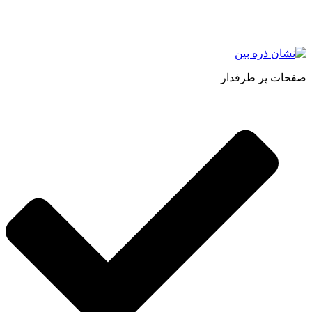
اصل و طبیعی ، انواع رب میوه جات ، انواع عسل ، سرکه های
طبیعی ، ارده کنجد ، کره بادام زمینی و … فعالیت می کنیم.
صفحات پر طرفدار