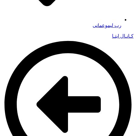
رب لیموعمانی
کـانـال ایتـا