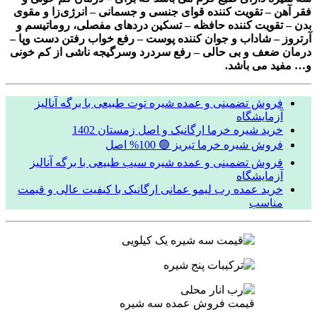
فقر آهن – تقویت کننده قوای جنسی و جسمانی – انرژی‌زا و مقوی
بدن – تقویت کننده حافظه – تسکین دردهای مفصلی، روماتیسم و
آرتروز – شاداب و جوان کننده پوست – رفع خواب رفتن دست وپا –
درمان ضعف و بی حالی – رفع سردرد وسرگیجه ناشی از کم خونی
و… مفید می باشد.
فروش تضمینی و عمده شیره توت طبیعی با برگه آنالیز
آزمایشگاه
خرید شیره خرما ارگانیک و اصل زمستان 1402
فروش شیره خرما تبریز 🟢 100% اصل
فروش تضمینی و عمده شیره سیب طبیعی با برگه آنالیز
آزمایشگاه
خرید عمده رب لیمو عمانی ارگانیک با کیفیت عالی و قیمت
مناسب
قیمت فروش عمده سه شیره