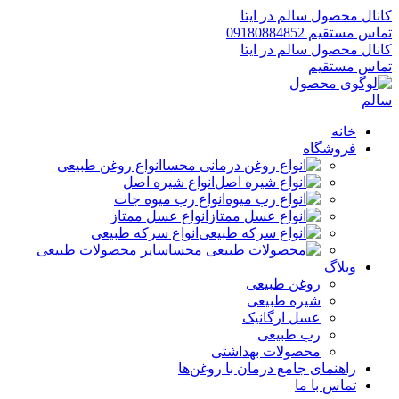
کانال محصول سالم در ایتا
تماس مستقیم 09180884852
کانال محصول سالم در ایتا
تماس مستقیم
خانه
فروشگاه
انواع روغن طبیعی
انواع شیره اصل
انواع رب میوه جات
انواع عسل ممتاز
انواع سرکه طبیعی
سایر محصولات طبیعی
وبلاگ
روغن طبیعی
شیره طبیعی
عسل ارگانیک
رب طبیعی
محصولات بهداشتی
راهنمای جامع درمان با روغن‌ها
تماس با ما