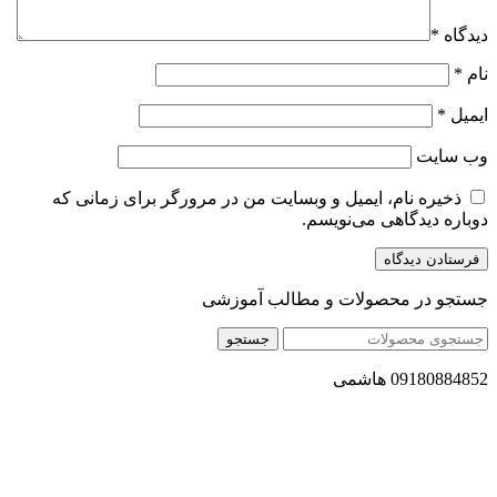
دیدگاه
*
نام
*
ایمیل
*
وب‌ سایت
ذخیره نام، ایمیل و وبسایت من در مرورگر برای زمانی که
دوباره دیدگاهی می‌نویسم.
جستجو در محصولات و مطالب آموزشی
جستجو
09180884852 هاشمی
مجموعه محصول سالم (محسا) با تولید و ارسال محصولاتی کاملا
طبیعی ، اصل و باکیفیت مطلوب به سراسر کشور ، پتانسیل تامین
حجم انبوهی از سفارشات در داخل کشور را دارا میباشد ما در زمینه
فروش مستقیم انواع روغنهای درمانی و خوراکی ، انواع شیره های