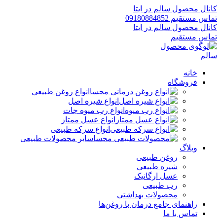
کانال محصول سالم در ایتا
تماس مستقیم 09180884852
کانال محصول سالم در ایتا
تماس مستقیم
خانه
فروشگاه
انواع روغن طبیعی
انواع شیره اصل
انواع رب میوه جات
انواع عسل ممتاز
انواع سرکه طبیعی
سایر محصولات طبیعی
وبلاگ
روغن طبیعی
شیره طبیعی
عسل ارگانیک
رب طبیعی
محصولات بهداشتی
راهنمای جامع درمان با روغن‌ها
تماس با ما